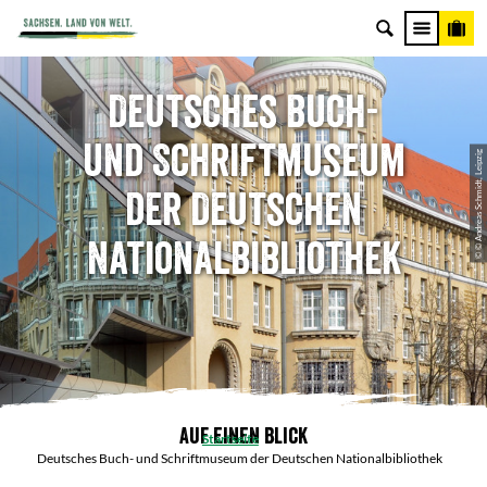
Deutsches Buch-
und Schriftmuseum
© © Andreas Schmidt, Leipzig
der Deutschen
Nationalbibliothek
Auf einen Blick
Startseite
Deutsches Buch- und Schriftmuseum der Deutschen Nationalbibliothek