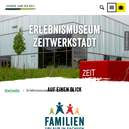
Erlebnismuseum
© ZeitWerkStadt
ZeitWerkStadt
Auf einen Blick
Startseite
Erlebnismuseum ZeitWerkStadt