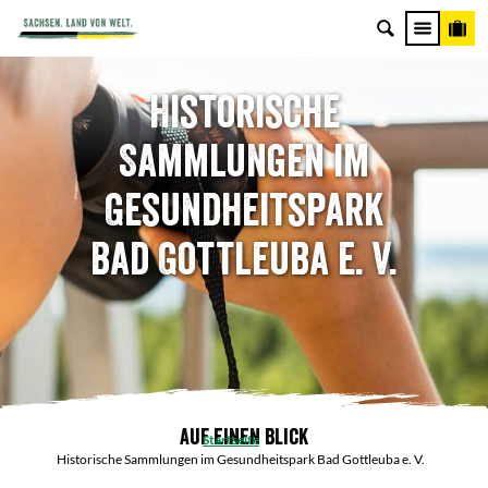
Historische
Sammlungen im
Gesundheitspark
Bad Gottleuba e. V.
Auf einen Blick
Startseite
Historische Sammlungen im Gesundheitspark Bad Gottleuba e. V.