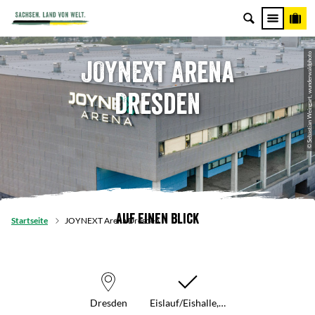
© Sebastian Weingart, wunderwaldphoto
JOYNEXT Arena
Dresden
Auf einen Blick
Startseite
JOYNEXT Arena Dresden
Dresden
Eislauf/Eishalle,…