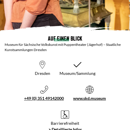
Auf einen Blick
Startseite
Museum für Sächsische Volkskunst mit Puppentheater (Jägerhof) – Staatliche
Kunstsammlungen Dresden
Dresden
Museum/Sammlung
+49 (0) 351 49142000
www.skd.museum
Barrierefreiheit
> Detaillierte Infos