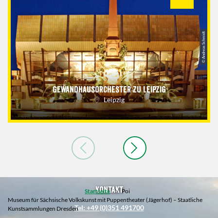
© Andreas Schmidt
Gewandhausorchester zu Leipzig
Leipzig
Kontakt
Startseite
Poi
Museum für Sächsische Volkskunst mit Puppentheater (Jägerhof) – Staatliche
Tel: +49 (0)351 491700
Kunstsammlungen Dresden