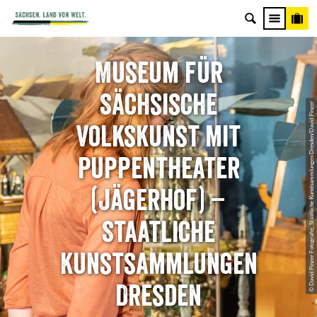
Museum für
Sächsische
© David Pinzer Fotografie, Staatliche Kunstsammlungen Dresden/David Pinzer
Volkskunst mit
Puppentheater
(Jägerhof) –
Staatliche
Kunstsammlungen
Dresden