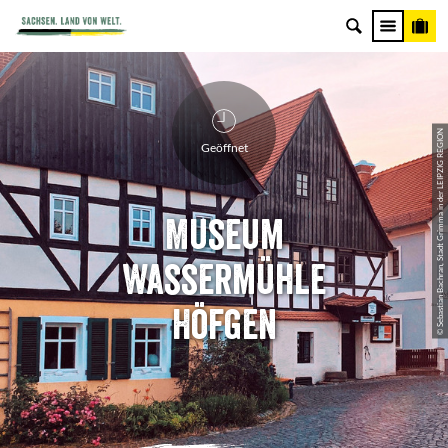
© Sebastian Bachran, Stadt Grimma in der LEIPZIG REGION
Geöffnet
Museum
Wassermühle
Höfgen