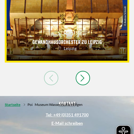
© Andreas Schmidt
Gewandhausorchester zu Leipzig
Leipzig
Kontakt
Startseite
Poi
Museum Wassermühle Höfgen
Tel: +49 (0)351 491700
E-Mail schreiben