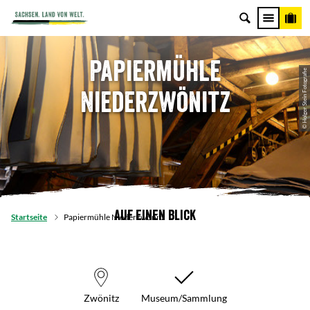
Papiermühle
© Holger Stein Fotografie
Niederzwönitz
Auf einen Blick
Startseite
Papiermühle Niederzwönitz
Zwönitz
Museum/Sammlung