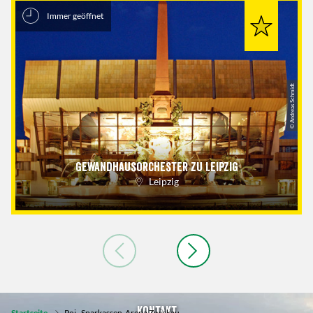
Immer geöffnet
© Andreas Schmidt
Gewandhausorchester zu Leipzig
Leipzig
Kontakt
Startseite
Poi
Sparkassen-Arena Zwickau