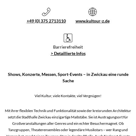
+49 (0) 375 2713110
www.kultour-z.de
Barrierefreiheit
> Detaillierte Infos
Shows, Konzerte, Messen, Sport-Events – in Zwickau eine runde
Sache
Viel Kultur, viele Kontakte, viel Vergnügen!
Mit ihrer flexiblen Technik und Funktionalität sowie der kreisrunden Architektur
setzt die Stadthalle Zwickau einzigartige Maßstäbe. Sie ist Austragungsort für
Großveranstaltungen aller Genres und ein echter Besuchermagnet. Ob
Tanzgruppen, Theaterensembles oder legendäre Musikstars – wer Rang und