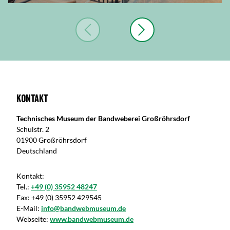
Kontakt
Technisches Museum der Bandweberei Großröhrsdorf
Schulstr. 2
01900 Großröhrsdorf
Deutschland
Kontakt:
Tel.:
+49 (0) 35952 48247
Fax:
+49 (0) 35952 429545
E-Mail:
info@bandwebmuseum.de
Webseite:
www.bandwebmuseum.de