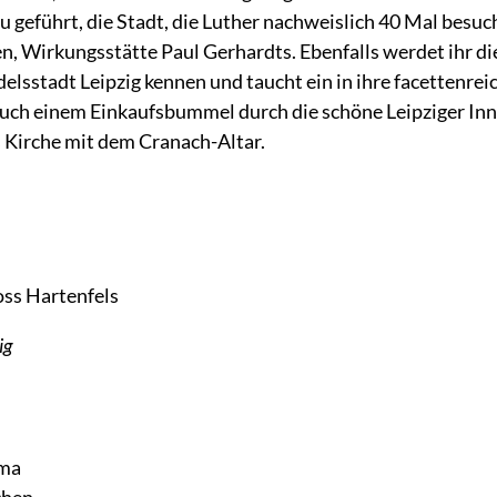
u geführt, die Stadt, die Luther nachweislich 40 Mal besuc
n, Wirkungsstätte Paul Gerhardts. Ebenfalls werdet ihr d
delsstadt Leipzig kennen und taucht ein in ihre facettenr
 auch einem Einkaufsbummel durch die schöne Leipziger In
s Kirche mit dem Cranach-Altar.
oss Hartenfels
ig
mma