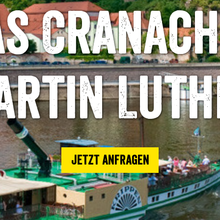
as Cranach
artin Luth
Jetzt anfragen