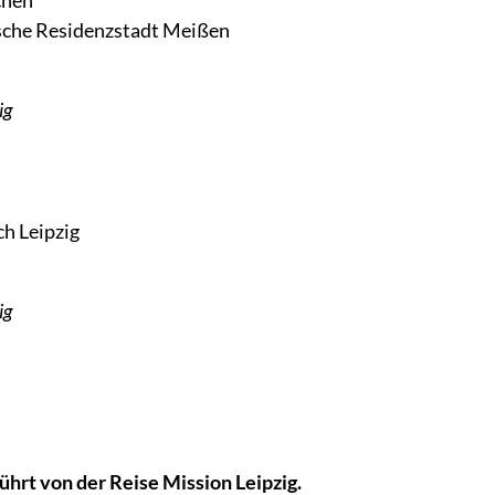
chen
ische Residenzstadt Meißen
ig
h Leipzig
ig
ührt von der Reise Mission Leipzig.