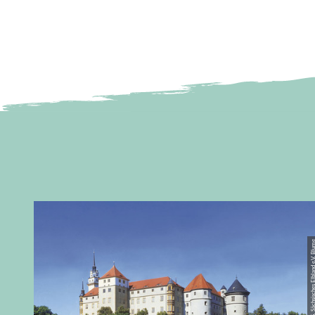
© CC-BY-NC-ND | TMGS, Sächsisches Elbla