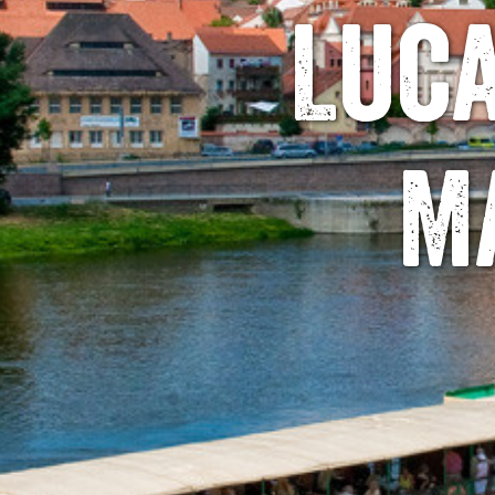
Luc
M