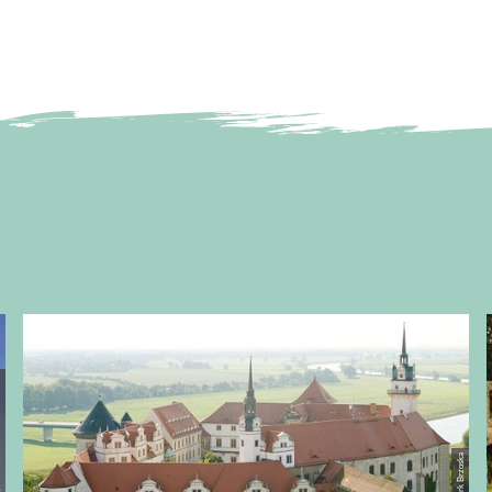
nd e.V. Blume
© Dirk Brzoska