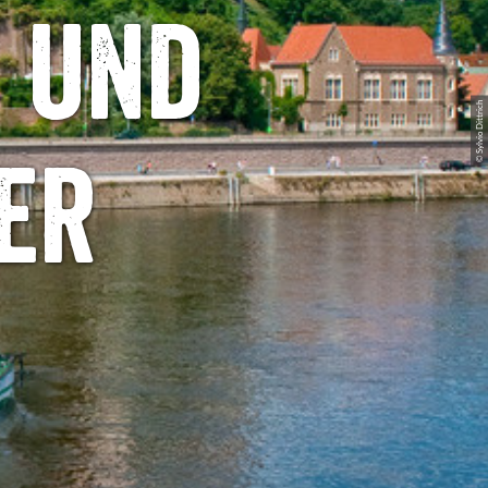
 und
© Sylvio Dittrich
er